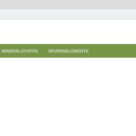
renelemente
MINERALSTOFFE
SPURENELEMENTE