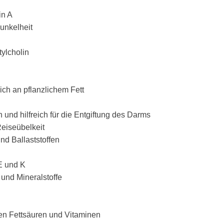
in A
unkelheit
ylcholin
ich an pflanzlichem Fett
 und hilfreich für die Entgiftung des Darms
Reiseübelkeit
nd Ballaststoffen
E und K
 und Mineralstoffe
ten Fettsäuren und Vitaminen