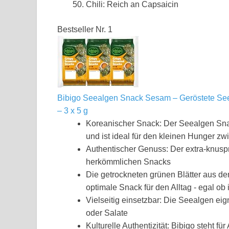
Chili: Reich an Capsaicin
Bestseller Nr. 1
Bibigo Seealgen Snack Sesam – Geröstete Seel
– 3 x 5 g
Koreanischer Snack: Der Seealgen Sna
und ist ideal für den kleinen Hunger z
Authentischer Genuss: Der extra-knuspr
herkömmlichen Snacks
Die getrockneten grünen Blätter aus de
optimale Snack für den Alltag - egal ob
Vielseitig einsetzbar: Die Seealgen ei
oder Salate
Kulturelle Authentizität: Bibigo steht fü