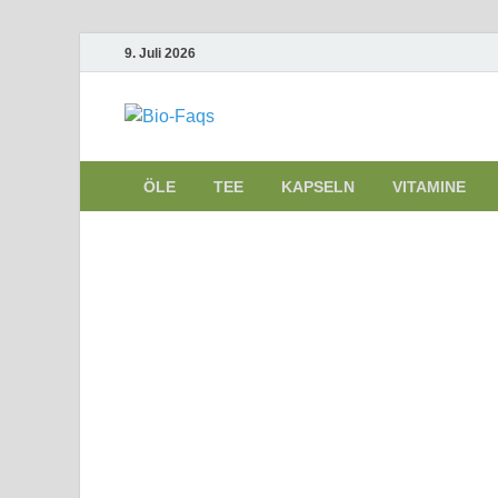
9. Juli 2026
Bio-Faqs
Vitamine – Mineralstoffe – Öle – Spu
ÖLE
TEE
KAPSELN
VITAMINE