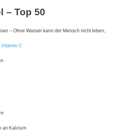
 – Top 50
asser – Ohne Wasser kann der Mensch nicht leben,
l
Vitamin C
en
rn
ch an Kalcium