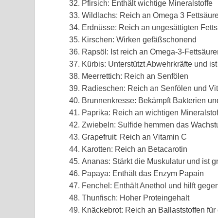
Pfirsich: Enthält wichtige Mineralstoffe
Wildlachs: Reich an Omega 3 Fettsäur
Erdnüsse: Reich an ungesättigten Fett
Kirschen: Wirken gefäßschonend
Rapsöl: Ist reich an Omega-3-Fettsäure
Kürbis: Unterstützt Abwehrkräfte und is
Meerrettich: Reich an Senfölen
Radieschen: Reich an Senfölen und Vi
Brunnenkresse: Bekämpft Bakterien un
Paprika: Reich an wichtigen Mineralsto
Zwiebeln: Sulfide hemmen das Wachst
Grapefruit: Reich an Vitamin C
Karotten: Reich an Betacarotin
Ananas: Stärkt die Muskulatur und ist g
Papaya: Enthält das Enzym Papain
Fenchel: Enthält Anethol und hilft geg
Thunfisch: Hoher Proteingehalt
Knäckebrot: Reich an Ballaststoffen fü