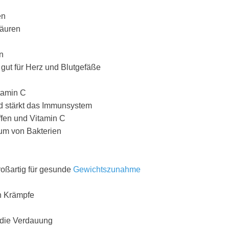
en
säuren
n
t gut für Herz und Blutgefäße
tamin C
d stärkt das Immunsystem
ffen und Vitamin C
um von Bakterien
roßartig für gesunde
Gewichtszunahme
en Krämpfe
r die Verdauung