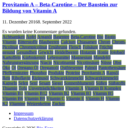
Provitamin A – Beta-Carotine – Der Baustein zur
Bildung von Vitamin A
11. Dezember 2016
8. September 2022
Es wurden keine Kommentare gefunden.
Achtsamkeit
Äpfel
Arganöl
Basentee
Beta-Carotine
Bio
Biotin
Vitamin
Bitterstoffe
Blaubeeren
Calcium
Chiasamen
Chrom
Chrom-
Picolinat
Chrompicolinat
Ernährung
Fleisch
Folsäure
Früchte
gesund
Gesundheit
Gewicht
Heidelbeeren
Histamin
Honig
Jojobaöl
Kartoffeln
Kürbiskernöl
Lebensmittel
Magnesium
Mandelöl
Nahrungsergänzung
Niacin
Nicotinamid
Nicotinsäure
Nüsse
Obst
Öko
Öl
Oregano Öl
Oreganoöl
Ostfriesentee
Palmöl
Pantothensäure
Pfefferminztee
Phosphor
Produkte
Proteine
Provitamin A
Rapsöl
Reis
Riboflavin
Rizinusöl
Schwarzkümmelöl
Schwarzkümmelöl
Kapseln
Selen
Senf
Sesam
Siegel
Sonnenblumenöl
Süßen
Süßstoffe
Thiamin
Tofu
Unverträglichkeiten
Vitamin A
Vitamin B Komplex
Vitamin B1
Vitamin B12
Vitamin B2
Vitamin B3
Vitamin B5
Vitamin B6
Vitamin B9
Vitamin C
Vitamin E
Vitamin H
Vitamin
K2
Vitamine
Weizenkeime
Zucker
Impressum
Datenschutzerklärung