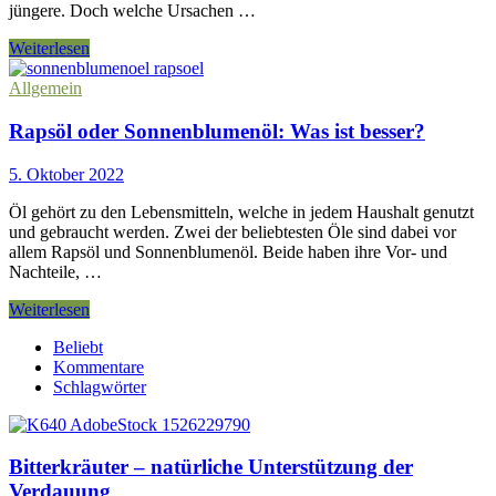
jüngere. Doch welche Ursachen …
Vitamine
Weiterlesen
gegen
Müdigkeit
Allgemein
–
welche
Rapsöl oder Sonnenblumenöl: Was ist besser?
helfen
5. Oktober 2022
Öl gehört zu den Lebensmitteln, welche in jedem Haushalt genutzt
und gebraucht werden. Zwei der beliebtesten Öle sind dabei vor
allem Rapsöl und Sonnenblumenöl. Beide haben ihre Vor- und
Nachteile, …
Rapsöl
Weiterlesen
oder
Beliebt
Sonnenblumenöl:
Kommentare
Was
Schlagwörter
ist
besser?
Bitterkräuter – natürliche Unterstützung der
Verdauung