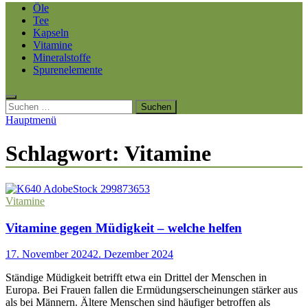
Öle
Tee
Kapseln
Vitamine
Mineralstoffe
Spurenelemente
Suchen
nach:
Hauptmenü
Schlagwort:
Vitamine
Vitamine
Vitamine gegen Müdigkeit – welche helfen
17. November 2024
2. Dezember 2024
Ständige Müdigkeit betrifft etwa ein Drittel der Menschen in
Europa. Bei Frauen fallen die Ermüdungserscheinungen stärker aus
als bei Männern. Ältere Menschen sind häufiger betroffen als