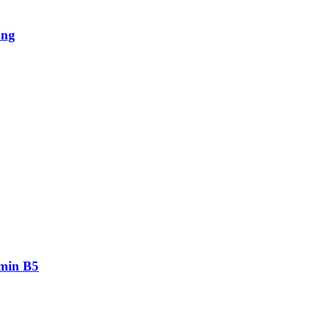
ung
amin B5