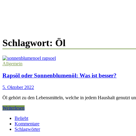
Schlagwort:
Öl
Allgemein
Rapsöl oder Sonnenblumenöl: Was ist besser?
5. Oktober 2022
Öl gehört zu den Lebensmitteln, welche in jedem Haushalt genutzt u
Rapsöl
Weiterlesen
oder
Beliebt
Sonnenblumenöl:
Kommentare
Was
Schlagwörter
ist
besser?