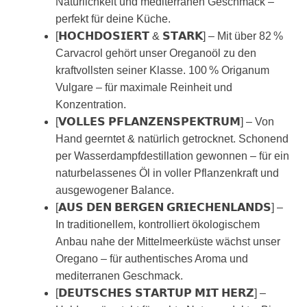
Natürlichkeit und mediterranen Geschmack –
perfekt für deine Küche.
[𝗛𝗢𝗖𝗛𝗗𝗢𝗦𝗜𝗘𝗥𝗧 & 𝗦𝗧𝗔𝗥𝗞] – Mit über 82 %
Carvacrol gehört unser Oreganoöl zu den
kraftvollsten seiner Klasse. 100 % Origanum
Vulgare – für maximale Reinheit und
Konzentration.
[𝗩𝗢𝗟𝗟𝗘𝗦 𝗣𝗙𝗟𝗔𝗡𝗭𝗘𝗡𝗦𝗣𝗘𝗞𝗧𝗥𝗨𝗠] – Von
Hand geerntet & natürlich getrocknet. Schonend
per Wasserdampfdestillation gewonnen – für ein
naturbelassenes Öl in voller Pflanzenkraft und
ausgewogener Balance.
[𝗔𝗨𝗦 𝗗𝗘𝗡 𝗕𝗘𝗥𝗚𝗘𝗡 𝗚𝗥𝗜𝗘𝗖𝗛𝗘𝗡𝗟𝗔𝗡𝗗𝗦] –
In traditionellem, kontrolliert ökologischem
Anbau nahe der Mittelmeerküste wächst unser
Oregano – für authentisches Aroma und
mediterranen Geschmack.
[𝗗𝗘𝗨𝗧𝗦𝗖𝗛𝗘𝗦 𝗦𝗧𝗔𝗥𝗧𝗨𝗣 𝗠𝗜𝗧 𝗛𝗘𝗥𝗭] –