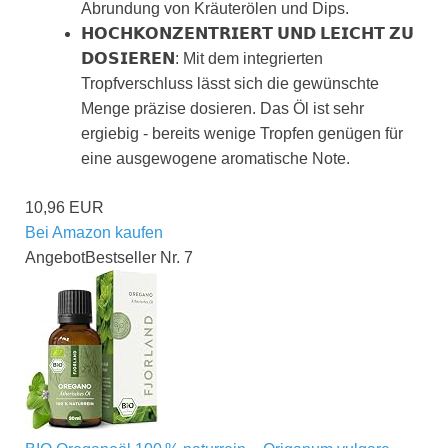
Abrundung von Kräuterölen und Dips.
𝗛𝗢𝗖𝗛𝗞𝗢𝗡𝗭𝗘𝗡𝗧𝗥𝗜𝗘𝗥𝗧 𝗨𝗡𝗗 𝗟𝗘𝗜𝗖𝗛𝗧 𝗭𝗨
𝗗𝗢𝗦𝗜𝗘𝗥𝗘𝗡: Mit dem integrierten
Tropfverschluss lässt sich die gewünschte
Menge präzise dosieren. Das Öl ist sehr
ergiebig - bereits wenige Tropfen genügen für
eine ausgewogene aromatische Note.
10,96 EUR
Bei Amazon kaufen
Angebot
Bestseller Nr. 7