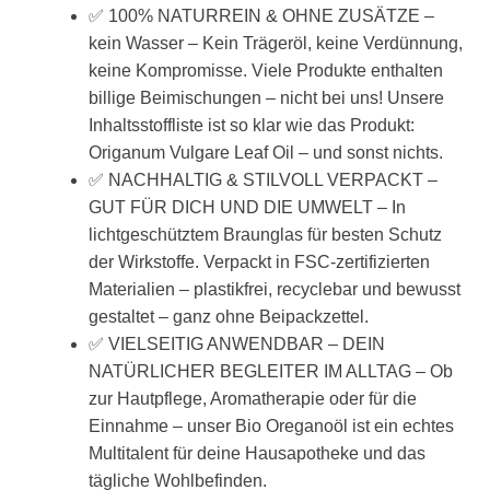
✅ 100% NATURREIN & OHNE ZUSÄTZE –
kein Wasser – Kein Trägeröl, keine Verdünnung,
keine Kompromisse. Viele Produkte enthalten
billige Beimischungen – nicht bei uns! Unsere
Inhaltsstoffliste ist so klar wie das Produkt:
Origanum Vulgare Leaf Oil – und sonst nichts.
✅ NACHHALTIG & STILVOLL VERPACKT –
GUT FÜR DICH UND DIE UMWELT – In
lichtgeschütztem Braunglas für besten Schutz
der Wirkstoffe. Verpackt in FSC-zertifizierten
Materialien – plastikfrei, recyclebar und bewusst
gestaltet – ganz ohne Beipackzettel.
✅ VIELSEITIG ANWENDBAR – DEIN
NATÜRLICHER BEGLEITER IM ALLTAG – Ob
zur Hautpflege, Aromatherapie oder für die
Einnahme – unser Bio Oreganoöl ist ein echtes
Multitalent für deine Hausapotheke und das
tägliche Wohlbefinden.