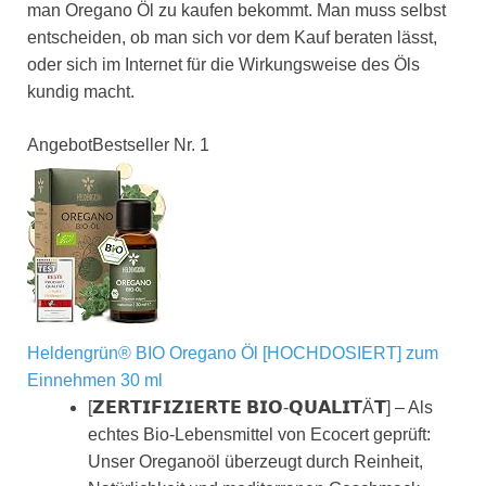
man Oregano Öl zu kaufen bekommt. Man muss selbst
entscheiden, ob man sich vor dem Kauf beraten lässt,
oder sich im Internet für die Wirkungsweise des Öls
kundig macht.
Angebot
Bestseller Nr. 1
Heldengrün® BIO Oregano Öl [HOCHDOSIERT] zum
Einnehmen 30 ml
[𝗭𝗘𝗥𝗧𝗜𝗙𝗜𝗭𝗜𝗘𝗥𝗧𝗘 𝗕𝗜𝗢-𝗤𝗨𝗔𝗟𝗜𝗧Ä𝗧] – Als
echtes Bio-Lebensmittel von Ecocert geprüft:
Unser Oreganoöl überzeugt durch Reinheit,