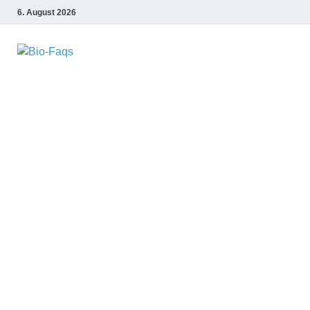
6. August 2026
Bio-Faqs
Vitamine – Mineralstoffe – Öle – Spurenelemente