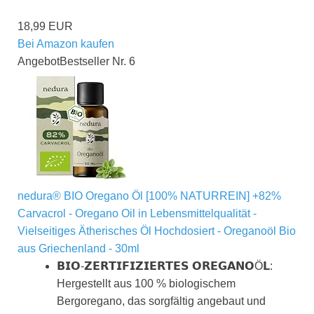
18,99 EUR
Bei Amazon kaufen
Angebot
Bestseller Nr. 6
nedura® BIO Oregano Öl [100% NATURREIN] +82%
Carvacrol - Oregano Oil in Lebensmittelqualität -
Vielseitiges Ätherisches Öl Hochdosiert - Oreganoöl Bio
aus Griechenland - 30ml
𝗕𝗜𝗢-𝗭𝗘𝗥𝗧𝗜𝗙𝗜𝗭𝗜𝗘𝗥𝗧𝗘𝗦 𝗢𝗥𝗘𝗚𝗔𝗡𝗢Ö𝗟:
Hergestellt aus 100 % biologischem
Bergoregano, das sorgfältig angebaut und