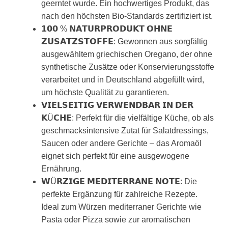
geerntet wurde. Ein hochwertiges Produkt, das
nach den höchsten Bio-Standards zertifiziert ist.
𝟭𝟬𝟬 % 𝗡𝗔𝗧𝗨𝗥𝗣𝗥𝗢𝗗𝗨𝗞𝗧 𝗢𝗛𝗡𝗘
𝗭𝗨𝗦𝗔𝗧𝗭𝗦𝗧𝗢𝗙𝗙𝗘: Gewonnen aus sorgfältig
ausgewähltem griechischen Oregano, der ohne
synthetische Zusätze oder Konservierungsstoffe
verarbeitet und in Deutschland abgefüllt wird,
um höchste Qualität zu garantieren.
𝗩𝗜𝗘𝗟𝗦𝗘𝗜𝗧𝗜𝗚 𝗩𝗘𝗥𝗪𝗘𝗡𝗗𝗕𝗔𝗥 𝗜𝗡 𝗗𝗘𝗥
𝗞Ü𝗖𝗛𝗘: Perfekt für die vielfältige Küche, ob als
geschmacksintensive Zutat für Salatdressings,
Saucen oder andere Gerichte – das Aromaöl
eignet sich perfekt für eine ausgewogene
Ernährung.
𝗪Ü𝗥𝗭𝗜𝗚𝗘 𝗠𝗘𝗗𝗜𝗧𝗘𝗥𝗥𝗔𝗡𝗘 𝗡𝗢𝗧𝗘: Die
perfekte Ergänzung für zahlreiche Rezepte.
Ideal zum Würzen mediterraner Gerichte wie
Pasta oder Pizza sowie zur aromatischen