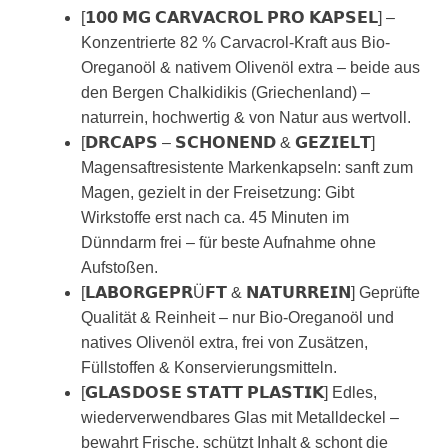
[𝟭𝟬𝟬 𝗠𝗚 𝗖𝗔𝗥𝗩𝗔𝗖𝗥𝗢𝗟 𝗣𝗥𝗢 𝗞𝗔𝗣𝗦𝗘𝗟] –
Konzentrierte 82 % Carvacrol-Kraft aus Bio-
Oreganoöl & nativem Olivenöl extra – beide aus
den Bergen Chalkidikis (Griechenland) –
naturrein, hochwertig & von Natur aus wertvoll.
[𝗗𝗥𝗖𝗔𝗣𝗦 – 𝗦𝗖𝗛𝗢𝗡𝗘𝗡𝗗 & 𝗚𝗘𝗭𝗜𝗘𝗟𝗧]
Magensaftresistente Markenkapseln: sanft zum
Magen, gezielt in der Freisetzung: Gibt
Wirkstoffe erst nach ca. 45 Minuten im
Dünndarm frei – für beste Aufnahme ohne
Aufstoßen.
[𝗟𝗔𝗕𝗢𝗥𝗚𝗘𝗣𝗥Ü𝗙𝗧 & 𝗡𝗔𝗧𝗨𝗥𝗥𝗘𝗜𝗡] Geprüfte
Qualität & Reinheit – nur Bio-Oreganoöl und
natives Olivenöl extra, frei von Zusätzen,
Füllstoffen & Konservierungsmitteln.
[𝗚𝗟𝗔𝗦𝗗𝗢𝗦𝗘 𝗦𝗧𝗔𝗧𝗧 𝗣𝗟𝗔𝗦𝗧𝗜𝗞] Edles,
wiederverwendbares Glas mit Metalldeckel –
bewahrt Frische, schützt Inhalt & schont die